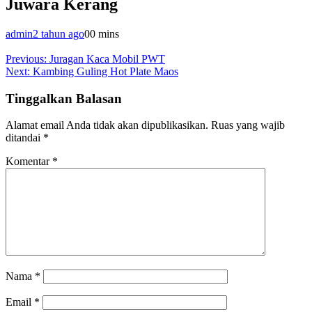
Juwara Kerang
admin
2 tahun ago
0
0 mins
Navigasi
Previous:
Juragan Kaca Mobil PWT
Next:
Kambing Guling Hot Plate Maos
pos
Tinggalkan Balasan
Alamat email Anda tidak akan dipublikasikan.
Ruas yang wajib
ditandai
*
Komentar
*
Nama
*
Email
*