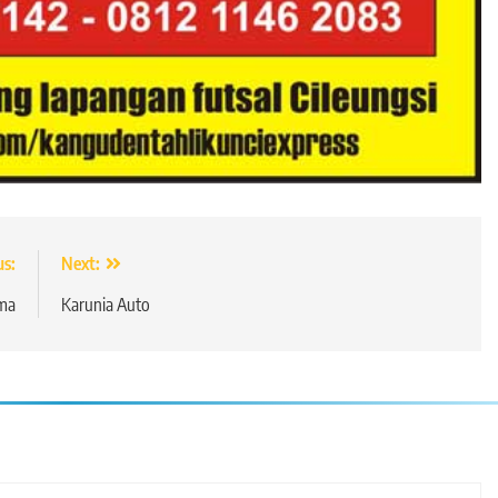
us:
Next:
ma
Karunia Auto