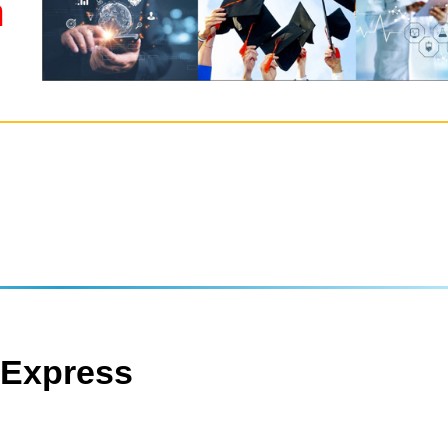
m
 Express