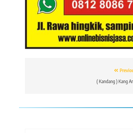
Navigasi
Previo
pos
( Kandang ) Kang A