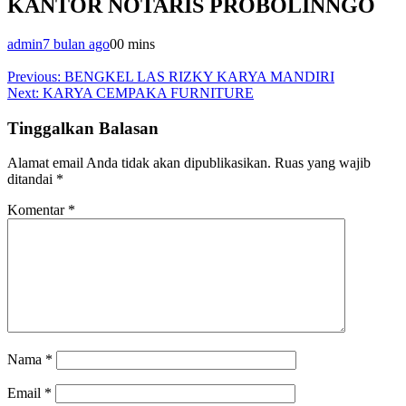
KANTOR NOTARIS PROBOLINNGO
admin
7 bulan ago
0
0 mins
Navigasi
Previous:
BENGKEL LAS RIZKY KARYA MANDIRI
Next:
KARYA CEMPAKA FURNITURE
pos
Tinggalkan Balasan
Alamat email Anda tidak akan dipublikasikan.
Ruas yang wajib
ditandai
*
Komentar
*
Nama
*
Email
*