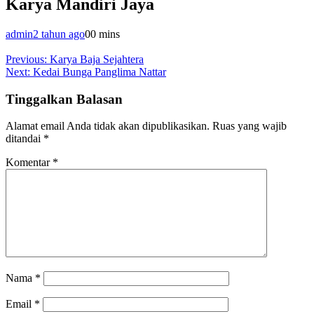
Karya Mandiri Jaya
admin
2 tahun ago
0
0 mins
Navigasi
Previous:
Karya Baja Sejahtera
Next:
Kedai Bunga Panglima Nattar
pos
Tinggalkan Balasan
Alamat email Anda tidak akan dipublikasikan.
Ruas yang wajib
ditandai
*
Komentar
*
Nama
*
Email
*