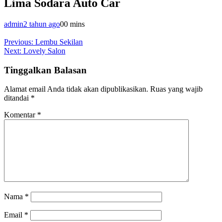
Lima Sodara Auto Car
admin
2 tahun ago
0
0 mins
Navigasi
Previous:
Lembu Sekilan
Next:
Lovely Salon
pos
Tinggalkan Balasan
Alamat email Anda tidak akan dipublikasikan.
Ruas yang wajib
ditandai
*
Komentar
*
Nama
*
Email
*