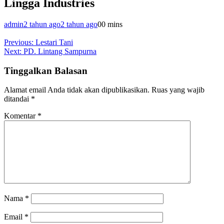
Lingga Industries
admin
2 tahun ago
2 tahun ago
0
0 mins
Navigasi
Previous:
Lestari Tani
Next:
PD. Lintang Sampurna
pos
Tinggalkan Balasan
Alamat email Anda tidak akan dipublikasikan.
Ruas yang wajib
ditandai
*
Komentar
*
Nama
*
Email
*