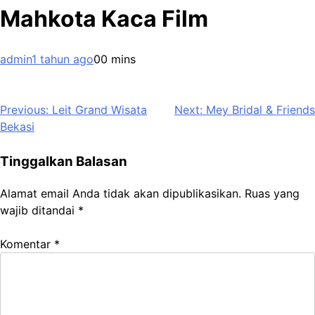
Mahkota Kaca Film
admin
1 tahun ago
0
0 mins
Navigasi
Previous:
Leit Grand Wisata
Next:
Mey Bridal & Friends
Bekasi
pos
Tinggalkan Balasan
Alamat email Anda tidak akan dipublikasikan.
Ruas yang
wajib ditandai
*
Komentar
*