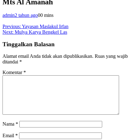
Mts Al Amanah
admin
2 tahun ago
0
0 mins
Navigasi
Previous:
Yayasan Maslakul Irfan
Next:
Mulya Karya Bengkel Las
pos
Tinggalkan Balasan
Alamat email Anda tidak akan dipublikasikan.
Ruas yang wajib
ditandai
*
Komentar
*
Nama
*
Email
*