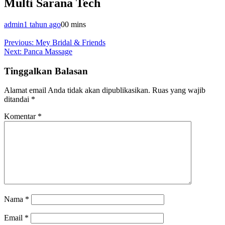
Multi Sarana Tech
admin
1 tahun ago
0
0 mins
Navigasi
Previous:
Mey Bridal & Friends
Next:
Panca Massage
pos
Tinggalkan Balasan
Alamat email Anda tidak akan dipublikasikan.
Ruas yang wajib
ditandai
*
Komentar
*
Nama
*
Email
*