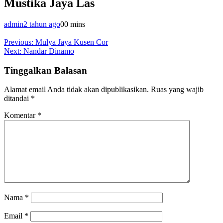
Mustika Jaya Las
admin
2 tahun ago
0
0 mins
Navigasi
Previous:
Mulya Jaya Kusen Cor
Next:
Nandar Dinamo
pos
Tinggalkan Balasan
Alamat email Anda tidak akan dipublikasikan.
Ruas yang wajib
ditandai
*
Komentar
*
Nama
*
Email
*