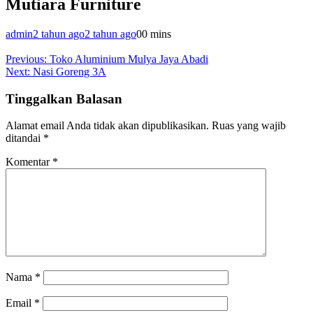
Mutiara Furniture
admin
2 tahun ago
2 tahun ago
0
0 mins
Navigasi
Previous:
Toko Aluminium Mulya Jaya Abadi
Next:
Nasi Goreng 3A
pos
Tinggalkan Balasan
Alamat email Anda tidak akan dipublikasikan.
Ruas yang wajib
ditandai
*
Komentar
*
Nama
*
Email
*