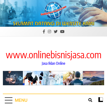
Skip
to
content
www.onlinebisnisjasa.com
Jasa Iklan Online
MENU