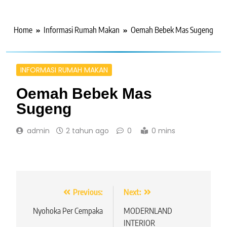
Home
Informasi Rumah Makan
Oemah Bebek Mas Sugeng
INFORMASI RUMAH MAKAN
Oemah Bebek Mas
Sugeng
admin
2 tahun ago
0
0 mins
Navigasi
Previous:
Next:
pos
Nyohoka Per Cempaka
MODERNLAND
INTERIOR