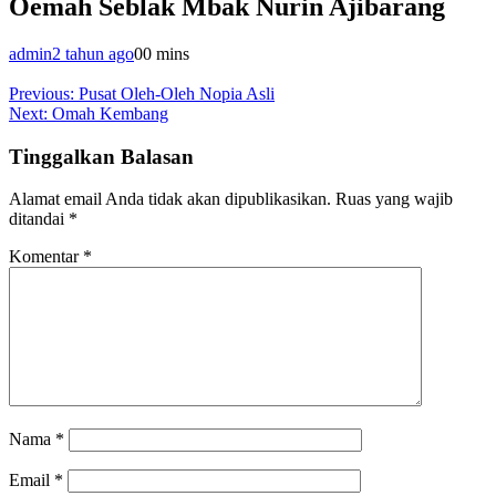
Oemah Seblak Mbak Nurin Ajibarang
admin
2 tahun ago
0
0 mins
Navigasi
Previous:
Pusat Oleh-Oleh Nopia Asli
Next:
Omah Kembang
pos
Tinggalkan Balasan
Alamat email Anda tidak akan dipublikasikan.
Ruas yang wajib
ditandai
*
Komentar
*
Nama
*
Email
*