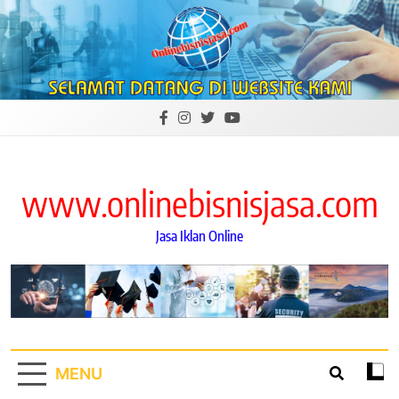
Skip
to
content
www.onlinebisnisjasa.com
Jasa Iklan Online
MENU