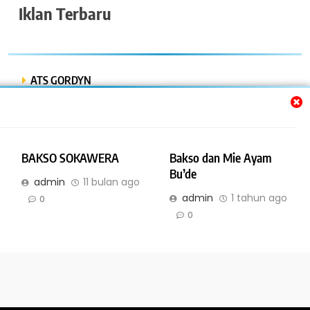
Iklan Terbaru
ATS GORDYN
INDAH LESTARI
Dwi Putra “Bor Express”
BAKSO SOKAWERA
Bakso dan Mie Ayam
BENGKEL MOBIL ISTIQOMAH
Bu’de
admin
11 bulan ago
admin
1 tahun ago
BENGKEL LAS AMR
0
0
Online Bisnis dan Jasa. All Rights Reserved 2026. Powered By
.
IBNyellowpages