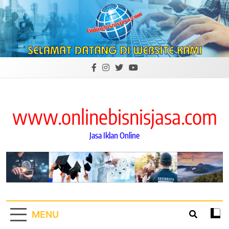
Skip
to
content
www.onlinebisnisjasa.com
Jasa Iklan Online
MENU