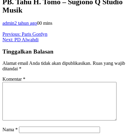
PB. Tahu H. Tomo – Sugiono Q Studio
Musik
admin
2 tahun ago
0
0 mins
Navigasi
Previous:
Paris Gordyn
Next:
PD Alwahdi
pos
Tinggalkan Balasan
Alamat email Anda tidak akan dipublikasikan.
Ruas yang wajib
ditandai
*
Komentar
*
Nama
*