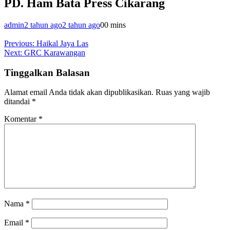
PD. Ham Bata Press Cikarang
admin
2 tahun ago
2 tahun ago
0
0 mins
Navigasi
Previous:
Haikal Jaya Las
Next:
GRC Karawangan
pos
Tinggalkan Balasan
Alamat email Anda tidak akan dipublikasikan.
Ruas yang wajib
ditandai
*
Komentar
*
Nama
*
Email
*