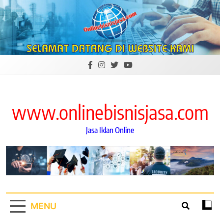
Skip
to
content
www.onlinebisnisjasa.com
Jasa Iklan Online
MENU