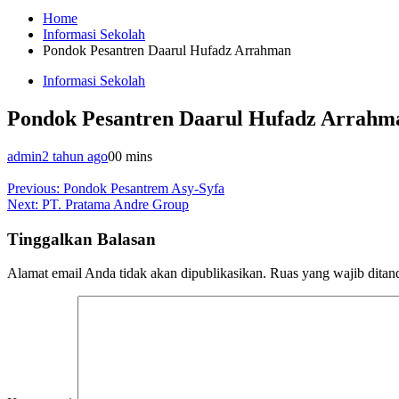
Home
Informasi Sekolah
Pondok Pesantren Daarul Hufadz Arrahman
Informasi Sekolah
Pondok Pesantren Daarul Hufadz Arrahm
admin
2 tahun ago
0
0 mins
Navigasi
Previous:
Pondok Pesantrem Asy-Syfa
Next:
PT. Pratama Andre Group
pos
Tinggalkan Balasan
Alamat email Anda tidak akan dipublikasikan.
Ruas yang wajib ditan