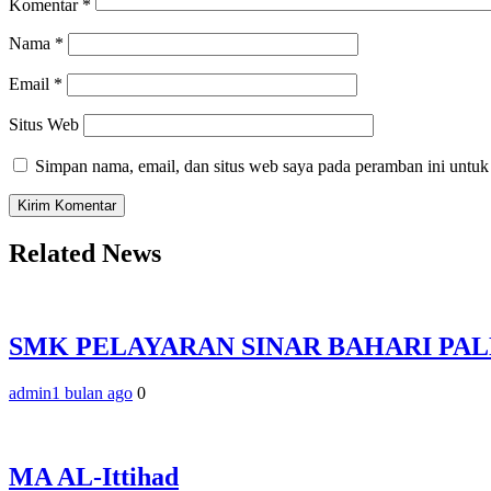
Komentar
*
Nama
*
Email
*
Situs Web
Simpan nama, email, dan situs web saya pada peramban ini untuk
Related News
SMK PELAYARAN SINAR BAHARI PA
admin
1 bulan ago
0
MA AL-Ittihad