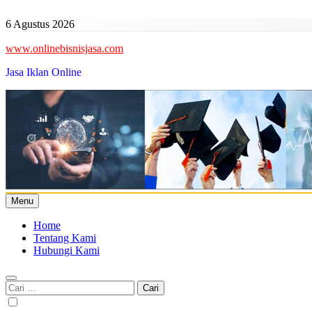
Skip
to
6 Agustus 2026
content
www.onlinebisnisjasa.com
Jasa Iklan Online
Menu
Home
Tentang Kami
Hubungi Kami
Cari
untuk: