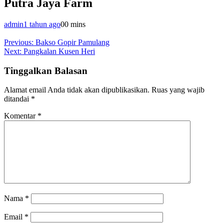
Putra Jaya Farm
admin
1 tahun ago
0
0 mins
Navigasi
Previous:
Bakso Gopir Pamulang
Next:
Pangkalan Kusen Heri
pos
Tinggalkan Balasan
Alamat email Anda tidak akan dipublikasikan.
Ruas yang wajib
ditandai
*
Komentar
*
Nama
*
Email
*