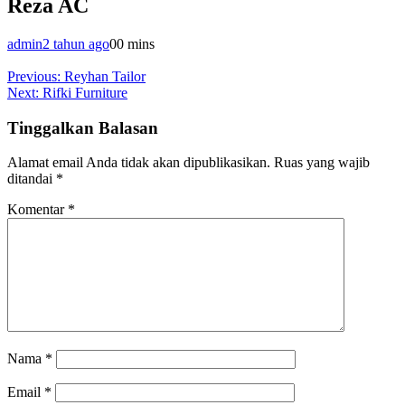
Reza AC
admin
2 tahun ago
0
0 mins
Navigasi
Previous:
Reyhan Tailor
Next:
Rifki Furniture
pos
Tinggalkan Balasan
Alamat email Anda tidak akan dipublikasikan.
Ruas yang wajib
ditandai
*
Komentar
*
Nama
*
Email
*