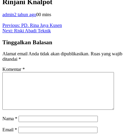
Rinjani Knalpot
admin
2 tahun ago
0
0 mins
Navigasi
Previous:
PD. Rina Jaya Kusen
Next:
Riski Abadi Teknik
pos
Tinggalkan Balasan
Alamat email Anda tidak akan dipublikasikan.
Ruas yang wajib
ditandai
*
Komentar
*
Nama
*
Email
*