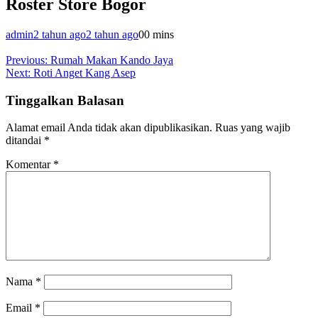
Roster Store Bogor
admin
2 tahun ago
2 tahun ago
0
0 mins
Navigasi
Previous:
Rumah Makan Kando Jaya
Next:
Roti Anget Kang Asep
pos
Tinggalkan Balasan
Alamat email Anda tidak akan dipublikasikan.
Ruas yang wajib
ditandai
*
Komentar
*
Nama
*
Email
*