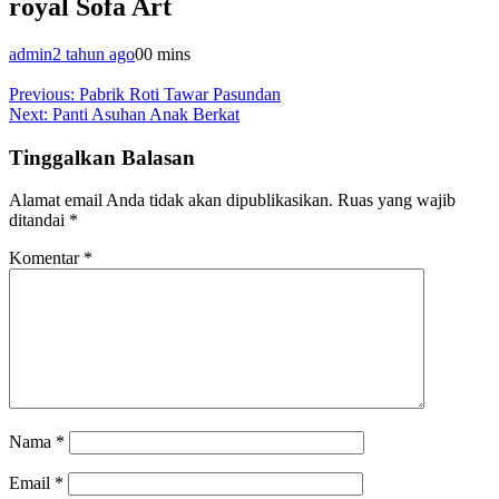
royal Sofa Art
admin
2 tahun ago
0
0 mins
Navigasi
Previous:
Pabrik Roti Tawar Pasundan
Next:
Panti Asuhan Anak Berkat
pos
Tinggalkan Balasan
Alamat email Anda tidak akan dipublikasikan.
Ruas yang wajib
ditandai
*
Komentar
*
Nama
*
Email
*