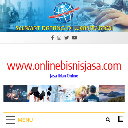
Skip
to
content
www.onlinebisnisjasa.com
Jasa Iklan Online
MENU