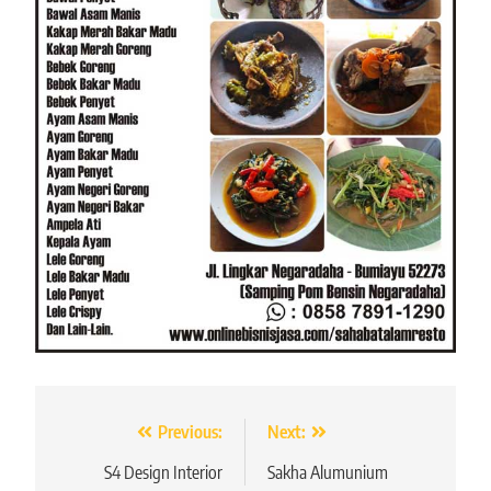
Navigasi
Previous:
Next:
pos
S4 Design Interior
Sakha Alumunium