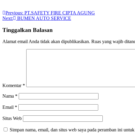
Navigasi
Previous:
PT.SAFETY FIRE CIPTA AGUNG
Next:
BUMEN AUTO SERVICE
pos
Tinggalkan Balasan
Alamat email Anda tidak akan dipublikasikan.
Ruas yang wajib ditan
Komentar
*
Nama
*
Email
*
Situs Web
Simpan nama, email, dan situs web saya pada peramban ini untuk