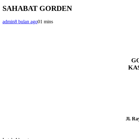
SAHABAT GORDEN
admin
8 bulan ago
0
1 mins
GO
KAS
Jl. R