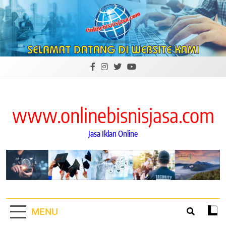
Skip
to
content
www.onlinebisnisjasa.com
Jasa Iklan Online
MENU