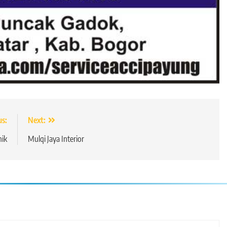
us:
Next:
nik
Mulqi Jaya Interior