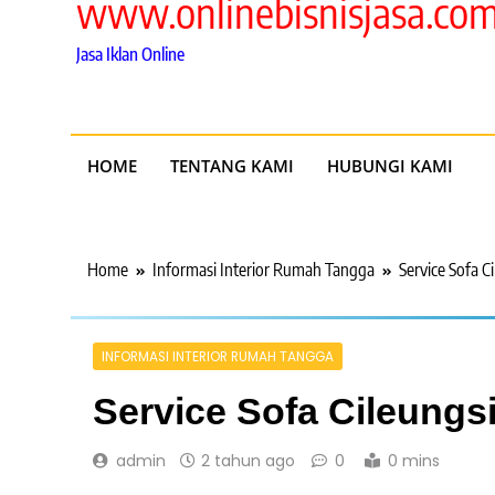
www.onlinebisnisjasa.co
Jasa Iklan Online
HOME
TENTANG KAMI
HUBUNGI KAMI
Home
Informasi Interior Rumah Tangga
Service Sofa C
INFORMASI INTERIOR RUMAH TANGGA
Service Sofa Cileungs
admin
2 tahun ago
0
0 mins