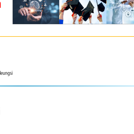
m
ileungsi
i