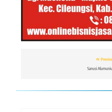
Navigasi
Previo
pos
Sanusi Alumuni