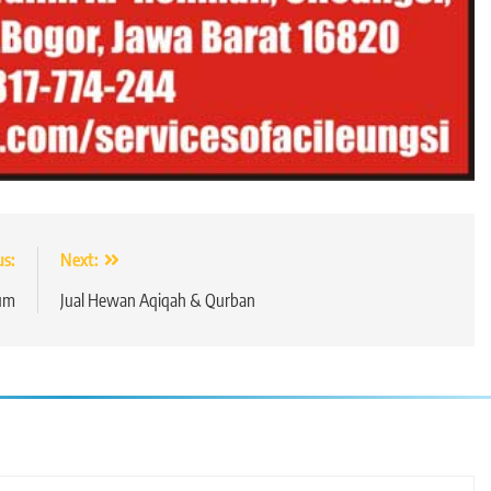
us:
Next:
um
Jual Hewan Aqiqah & Qurban