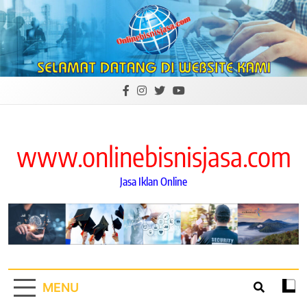
Skip
to
content
www.onlinebisnisjasa.com
Jasa Iklan Online
MENU