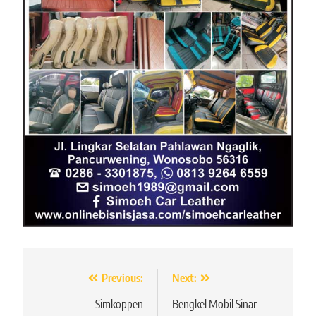
Navigasi
Previous:
Next:
pos
Simkoppen
Bengkel Mobil Sinar