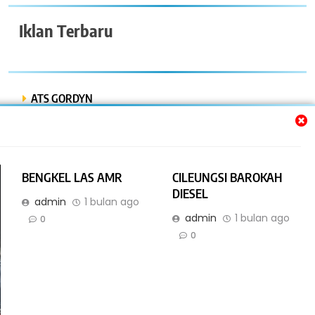
Iklan Terbaru
ATS GORDYN
INDAH LESTARI
Dwi Putra “Bor Express”
BENGKEL LAS AMR
CILEUNGSI BAROKAH
BENGKEL MOBIL ISTIQOMAH
DIESEL
admin
1 bulan ago
admin
1 bulan ago
BENGKEL LAS AMR
0
0
Online Bisnis dan Jasa. All Rights Reserved 2026. Powered By