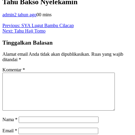
Tahu Bakso Nyelekamin
admin
2 tahun ago
0
0 mins
Navigasi
Previous:
SYA Lugut Bambu Cilacap
Next:
Tahu Haji Tomo
pos
Tinggalkan Balasan
Alamat email Anda tidak akan dipublikasikan.
Ruas yang wajib
ditandai
*
Komentar
*
Nama
*
Email
*