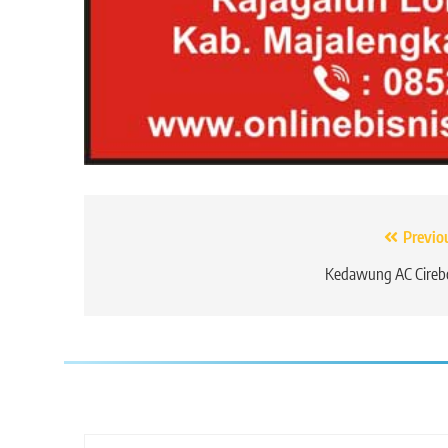
Navigasi
Previo
pos
Kedawung AC Cireb