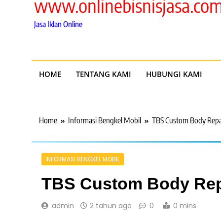
www.onlinebisnisjasa.co
Jasa Iklan Online
HOME
TENTANG KAMI
HUBUNGI KAMI
Home
Informasi Bengkel Mobil
TBS Custom Body Repai
INFORMASI BENGKEL MOBIL
TBS Custom Body Repa
admin
2 tahun ago
0
0 mins