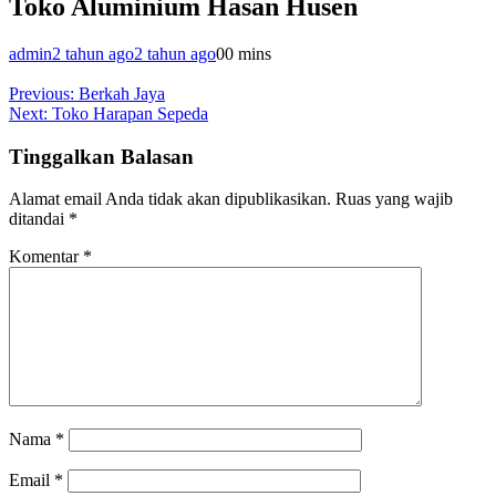
Toko Aluminium Hasan Husen
admin
2 tahun ago
2 tahun ago
0
0 mins
Navigasi
Previous:
Berkah Jaya
Next:
Toko Harapan Sepeda
pos
Tinggalkan Balasan
Alamat email Anda tidak akan dipublikasikan.
Ruas yang wajib
ditandai
*
Komentar
*
Nama
*
Email
*