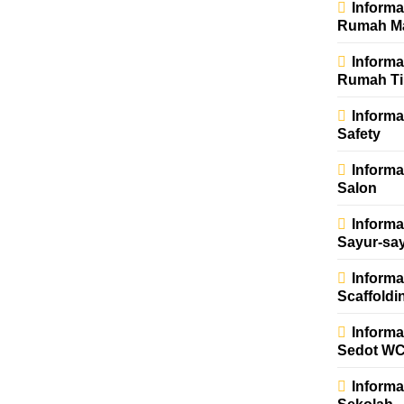
Informa
Rumah M
Informa
Rumah Ti
Informa
Safety
Informa
Salon
Informa
Sayur-sa
Informa
Scaffoldi
Informa
Sedot W
Informa