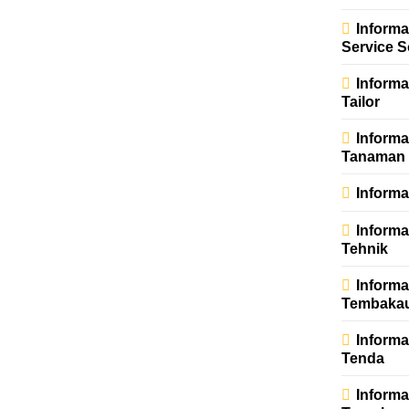
Informa
Service S
Informa
Tailor
Informa
Tanaman
Informa
Informa
Tehnik
Informa
Tembaka
Informa
Tenda
Informa