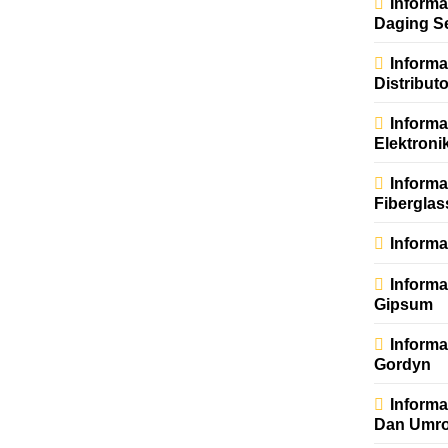
Informa
Daging S
Informa
Distributo
Informa
Elektroni
Informa
Fiberglas
Informa
Informa
Gipsum
Informa
Gordyn
Informa
Dan Umr