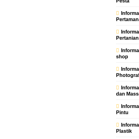
Pesta
Informa
Pertaman
Informa
Pertanian
Informa
shop
Informa
Photogra
Informas
dan Mass
Informa
Pintu
Informa
Plastik