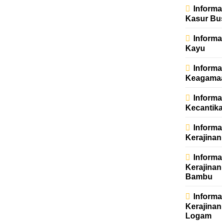
Informa
Kasur Bu
Informa
Kayu
Informa
Keagama
Informa
Kecantik
Informa
Kerajinan
Informa
Kerajinan
Bambu
Informa
Kerajinan
Logam