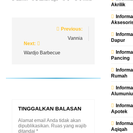
Akrilik
Informa
Aksesoris
Navigasi
Previous:
Informa
pos
Vannia
Dapur
Next:
Informa
Wardjo Barbecue
Pancing
Informa
Rumah
Informa
Alumuni
Informa
TINGGALKAN BALASAN
Apotek
Alamat email Anda tidak akan
Informa
dipublikasikan.
Ruas yang wajib
Aqiqah
ditandai
*