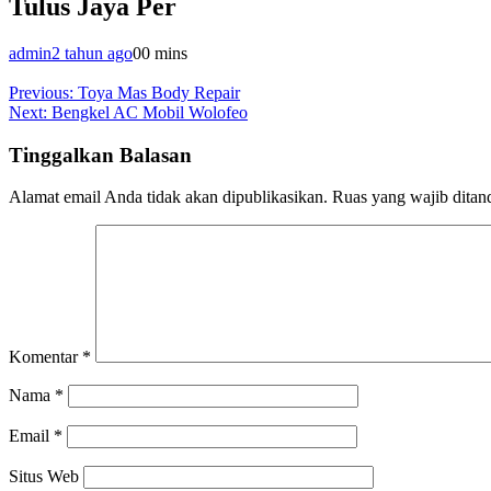
Tulus Jaya Per
admin
2 tahun ago
0
0 mins
Navigasi
Previous:
Toya Mas Body Repair
Next:
Bengkel AC Mobil Wolofeo
pos
Tinggalkan Balasan
Alamat email Anda tidak akan dipublikasikan.
Ruas yang wajib ditan
Komentar
*
Nama
*
Email
*
Situs Web