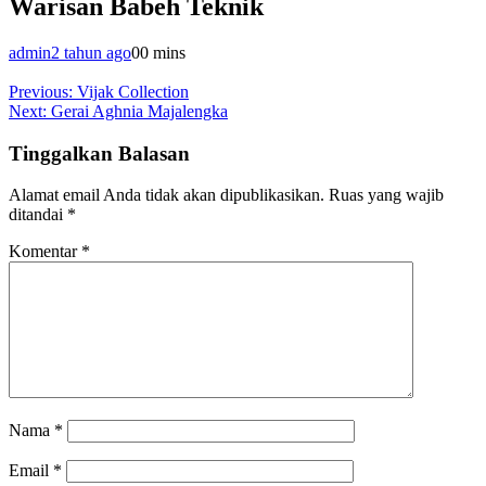
Warisan Babeh Teknik
admin
2 tahun ago
0
0 mins
Navigasi
Previous:
Vijak Collection
Next:
Gerai Aghnia Majalengka
pos
Tinggalkan Balasan
Alamat email Anda tidak akan dipublikasikan.
Ruas yang wajib
ditandai
*
Komentar
*
Nama
*
Email
*