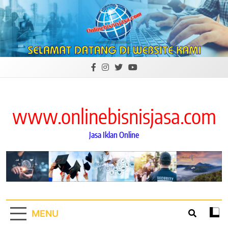
Skip
to
content
www.onlinebisnisjasa.com
Jasa Iklan Online
MENU