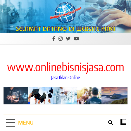
Skip
to
content
www.onlinebisnisjasa.com
Jasa Iklan Online
MENU