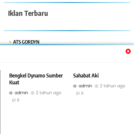
Iklan Terbaru
ATS GORDYN
INDAH LESTARI
Dwi Putra “Bor Express”
Bengkel Dynamo Sumber
Sahabat Aki
BENGKEL MOBIL ISTIQOMAH
Kuat
admin
2 tahun ago
admin
2 tahun ago
BENGKEL LAS AMR
0
0
Online Bisnis dan Jasa. All Rights Reserved 2026. Powered By