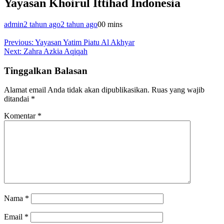
Yayasan Khoirul Ittihad Indonesia
admin
2 tahun ago
2 tahun ago
0
0 mins
Navigasi
Previous:
Yayasan Yatim Piatu Al Akhyar
Next:
Zahra Azkia Aqiqah
pos
Tinggalkan Balasan
Alamat email Anda tidak akan dipublikasikan.
Ruas yang wajib
ditandai
*
Komentar
*
Nama
*
Email
*