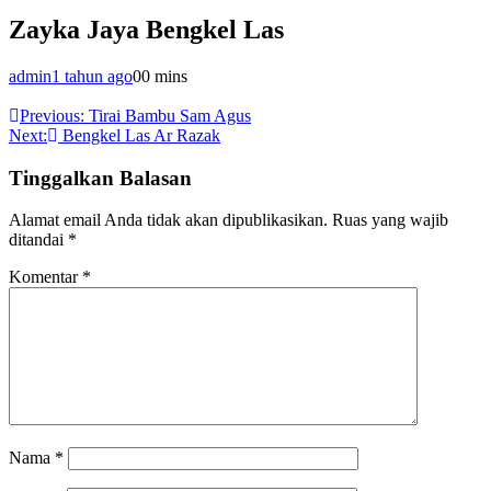
Zayka Jaya Bengkel Las
admin
1 tahun ago
0
0 mins
Navigasi
Previous:
Tirai Bambu Sam Agus
Next:
Bengkel Las Ar Razak
pos
Tinggalkan Balasan
Alamat email Anda tidak akan dipublikasikan.
Ruas yang wajib
ditandai
*
Komentar
*
Nama
*