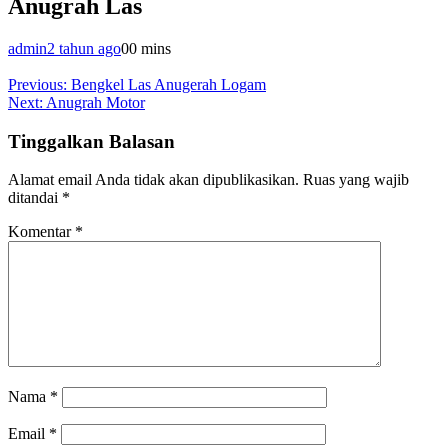
Anugrah Las
admin
2 tahun ago
0
0 mins
Navigasi
Previous:
Bengkel Las Anugerah Logam
Next:
Anugrah Motor
pos
Tinggalkan Balasan
Alamat email Anda tidak akan dipublikasikan.
Ruas yang wajib
ditandai
*
Komentar
*
Nama
*
Email
*