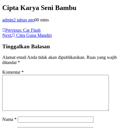
Cipta Karya Seni Bambu
admin
2 tahun ago
0
0 mins
Navigasi
Previous:
Car Flash
Next:
Citra Guna Mandiri
pos
Tinggalkan Balasan
Alamat email Anda tidak akan dipublikasikan.
Ruas yang wajib
ditandai
*
Komentar
*
Nama
*