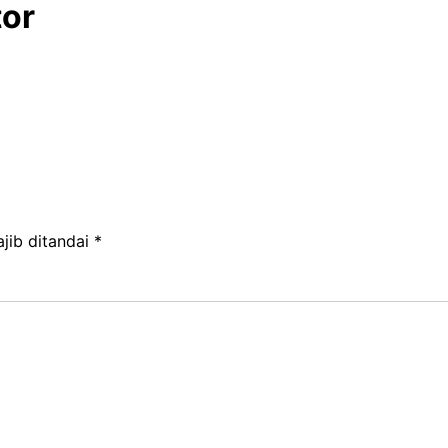
tor
jib ditandai
*