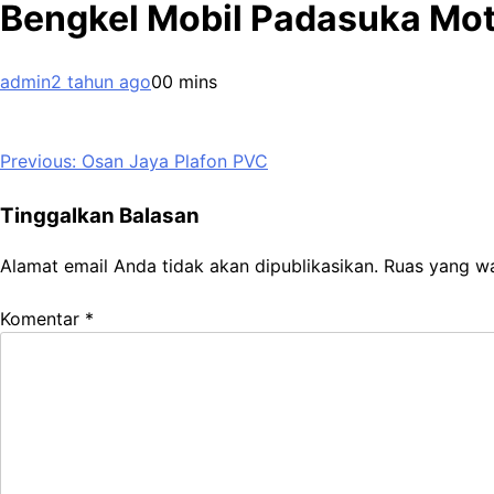
Bengkel Mobil Padasuka Mo
admin
2 tahun ago
0
0 mins
Navigasi
Previous:
Osan Jaya Plafon PVC
pos
Tinggalkan Balasan
Alamat email Anda tidak akan dipublikasikan.
Ruas yang wa
Komentar
*