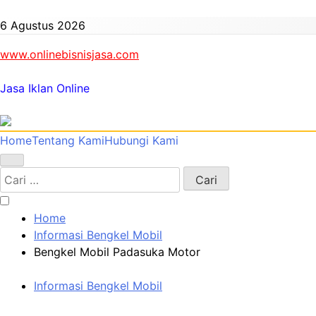
Skip
to
6 Agustus 2026
content
www.onlinebisnisjasa.com
Jasa Iklan Online
Home
Tentang Kami
Hubungi Kami
Cari
untuk:
Home
Informasi Bengkel Mobil
Bengkel Mobil Padasuka Motor
Informasi Bengkel Mobil