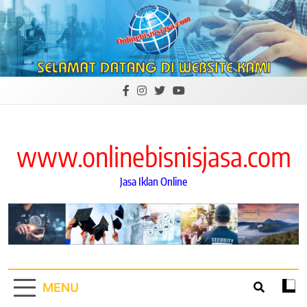
Skip
to
content
www.onlinebisnisjasa.com
Jasa Iklan Online
MENU