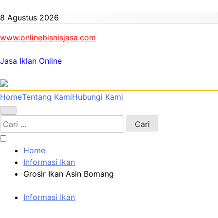
Skip
to
8 Agustus 2026
content
www.onlinebisnisjasa.com
Jasa Iklan Online
Home
Tentang Kami
Hubungi Kami
Cari
untuk:
Home
Informasi Ikan
Grosir Ikan Asin Bomang
Informasi Ikan