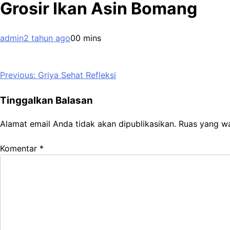
Grosir Ikan Asin Bomang
admin
2 tahun ago
0
0 mins
Navigasi
Previous:
Griya Sehat Refleksi
pos
Tinggalkan Balasan
Alamat email Anda tidak akan dipublikasikan.
Ruas yang wa
Komentar
*