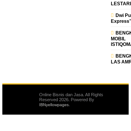
LESTAR
Dwi Pu
Express
BENG
MOBIL
ISTIQO
BENG
LAS AM
Online Bisnis dan Jasa. All Rights
Reserved 2026. Powered By
.
IBNyellowpages