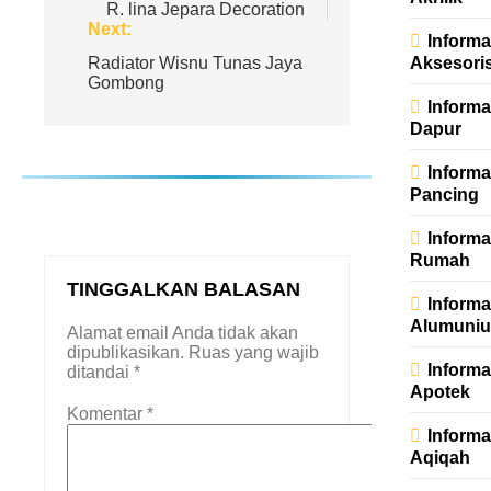
pos
R. lina Jepara Decoration
Next:
Informa
Aksesoris
Radiator Wisnu Tunas Jaya
Gombong
Informa
Dapur
Informa
Pancing
Informa
Rumah
TINGGALKAN BALASAN
Informa
Alumuni
Alamat email Anda tidak akan
dipublikasikan.
Ruas yang wajib
Informa
ditandai
*
Apotek
Komentar
*
Informa
Aqiqah