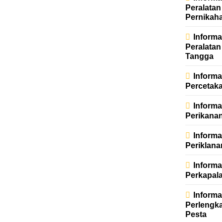
Peralatan
Pernikah
Informa
Peralata
Tangga
Informa
Percetak
Informa
Perikana
Informa
Periklana
Informa
Perkapal
Informa
Perlengk
Pesta