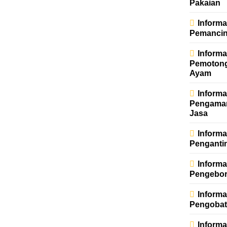
Pakaian
Informa
Pemanci
Informa
Pemoton
Ayam
Informa
Pengama
Jasa
Informa
Penganti
Informa
Pengebo
Informa
Pengoba
Informa