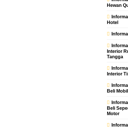
Hewan Q
Informa
Hotel
Informa
Informa
Interior 
Tangga
Informa
Interior Ti
Informa
Beli Mobi
Informa
Beli Sep
Motor
Informa