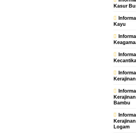
Kasur Bu
Informa
Kayu
Informa
Keagama
Informa
Kecantik
Informa
Kerajinan
Informa
Kerajinan
Bambu
Informa
Kerajinan
Logam