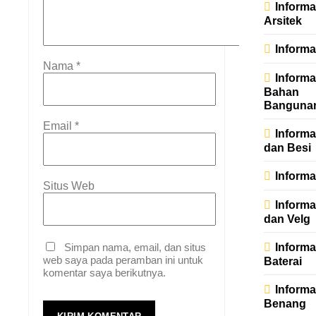
Informa
Arsitek
Informa
Nama
*
Informa
Bahan
Banguna
Email
*
Informa
dan Besi
Informa
Situs Web
Informa
dan Velg
Informa
Simpan nama, email, dan situs
web saya pada peramban ini untuk
Baterai
komentar saya berikutnya.
Informa
Benang