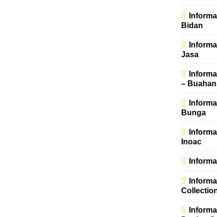
Informa
Bidan
Informa
Jasa
Inform
– Buahan
Informa
Bunga
Informa
Inoac
Informa
Informa
Collectio
Informa