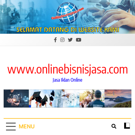
Skip
to
content
www.onlinebisnisjasa.com
Jasa Iklan Online
MENU