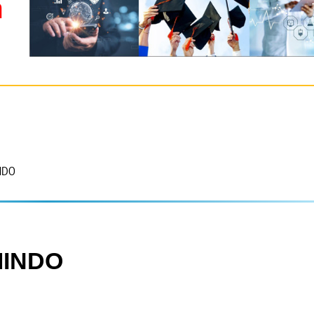
m
NDO
MINDO