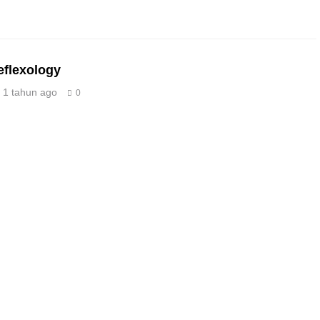
eflexology
1 tahun ago
0