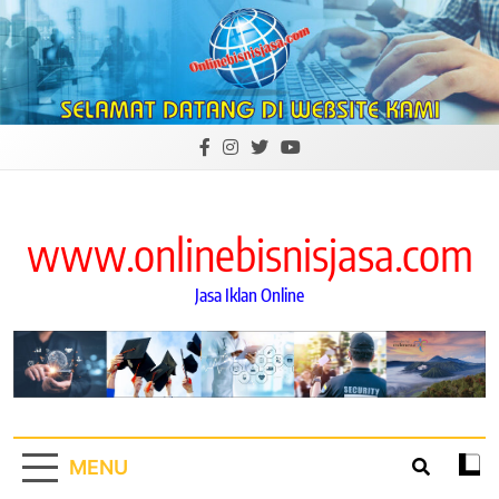
Skip
to
content
www.onlinebisnisjasa.com
Jasa Iklan Online
MENU